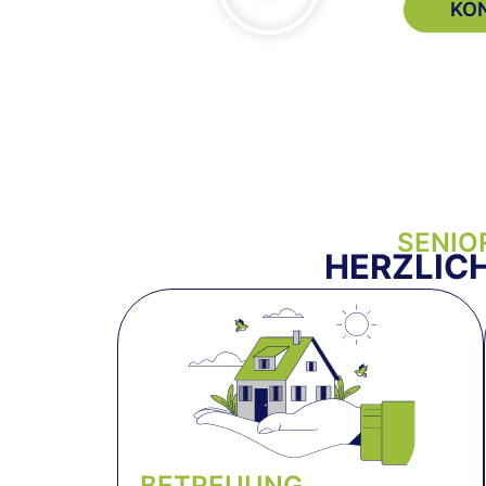
KO
SENIO
HERZLIC
BETREUUNG