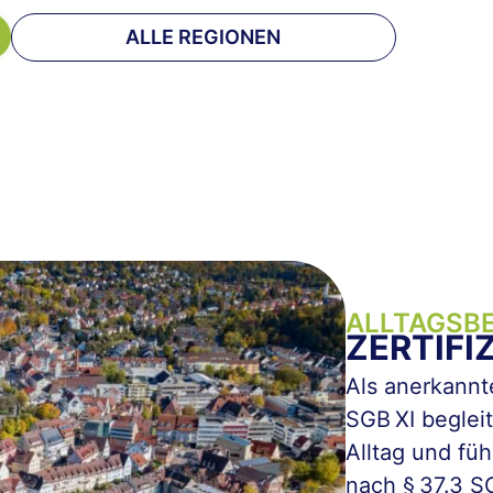
ALLE REGIONEN
ALLTAGSBE
ZERTIFI
Als anerkannt
SGB XI beglei
Alltag und fü
nach § 37.3 S