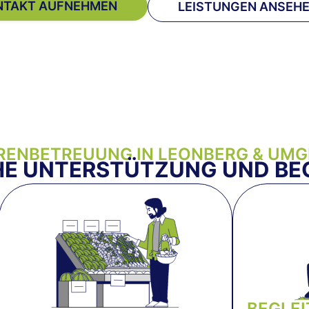
NTAKT AUFNEHMEN
LEISTUNGEN ANSEH
RENBETREUUNG IN LEONBERG & UM
HE UNTERSTÜTZUNG UND BE
BEGLE