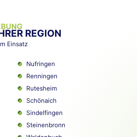
EBUNG
IHRER REGION
im Einsatz
Nufringen
Renningen
Rutesheim
Schönaich
Sindelfingen
Steinenbronn