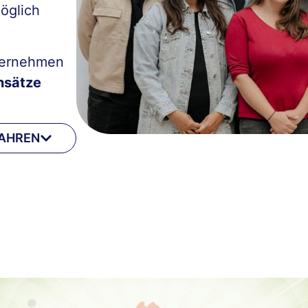
öglich
bernehmen
nsätze
FAHREN