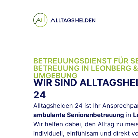
Inhalt
springen
BETREUUNGSDIENST FÜR S
BETREUUNG IN LEONBERG &
UMGEBUNG
WIR SIND ALLTAGSHE
24
Alltagshelden 24 ist Ihr Ansprechpar
ambulante Seniorenbetreuung
in
L
Wir helfen dabei, den Alltag zu meis
individuell, einfühlsam und direkt vo