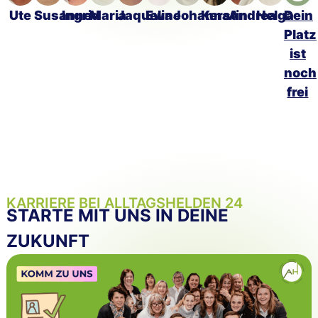
Ute
Susanne
Ingrid
Maria
Jaqueline
Ewa
Johanna
Kerstin
Andrea
Helga
Dein
Platz
ist
noch
frei
KARRIERE BEI ALLTAGSHELDEN 24
STARTE MIT UNS IN DEINE
ZUKUNFT