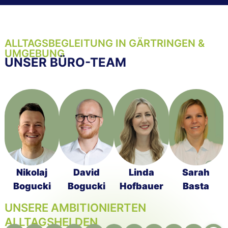
ALLTAGSBEGLEITUNG IN GÄRTRINGEN &
UMGEBUNG
UNSER BÜRO-TEAM
Nikolaj
David
Linda
Sarah
Bogucki
Bogucki
Hofbauer
Basta
UNSERE AMBITIONIERTEN
ALLTAGSHELDEN