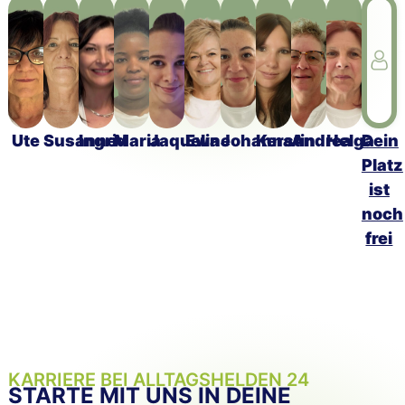
Ute
Susanne
Ingrid
Maria
Jaqueline
Ewa
Johanna
Kerstin
Andrea
Helga
Dein
Platz
ist
noch
frei
KARRIERE BEI ALLTAGSHELDEN 24
STARTE MIT UNS IN DEINE