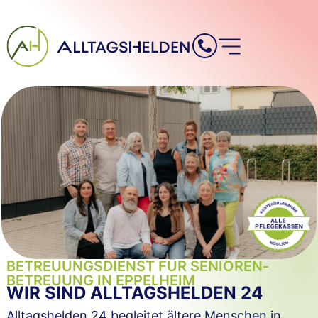
Inhalt
springen
BETREUUNGSDIENST FÜR SENIOREN­
BETREUUNG IN EPPELHEIM
WIR SIND ALLTAGSHELDEN 24
Alltagshelden 24 begleitet ältere Menschen in