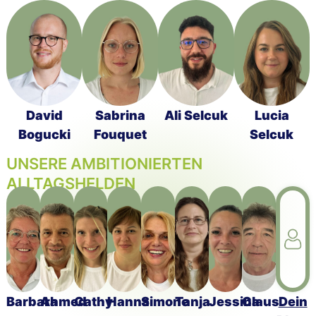
David
Sabrina
Ali Selcuk
Lucia
Bogucki
Fouquet
Selcuk
UNSERE AMBITIONIERTEN
ALLTAGSHELDEN
Barbara
Ahmed
Cathy
Hanna
Simone
Tanja
Jessina
Claus
Dein