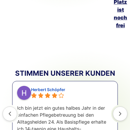
Platz
ist
noch
frei
STIMMEN UNSERER KUNDEN
Herbert Schöpfer
Ich bin jetzt ein gutes halbes Jahr in der
I
einfachen Pflegebetreuung bei den
u
Alltagshelden 24. Als Basispflege erhalte
Z
ich 14-taegig eine Haushalts-
m