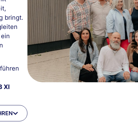
it,
g bringt.
leiten
 ein
n
 führen
B XI
HREN