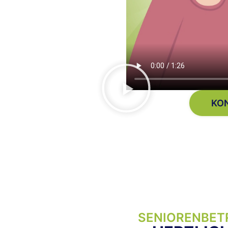
KO
SENIORENBET