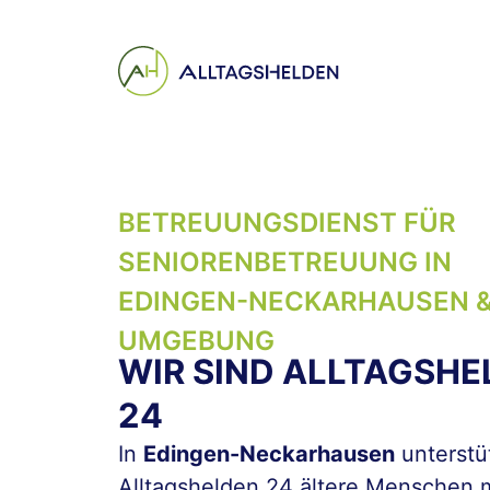
Inhalt
springen
BETREUUNGSDIENST FÜR
SENIOREN­BETREUUNG IN
EDINGEN-NECKARHAUSEN 
UMGEBUNG
WIR SIND ALLTAGSHE
24
In
Edingen-Neckarhausen
unterstü
Alltagshelden 24 ältere Menschen m