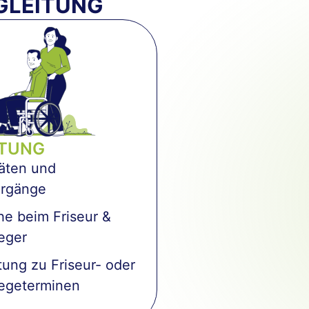
GLEITUNG
ITUNG
täten und
ergänge
e beim Friseur &
eger
tung zu Friseur- oder
legeterminen