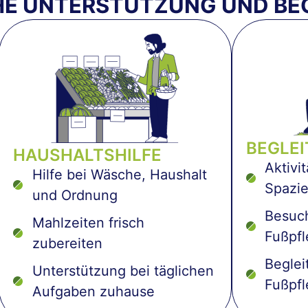
HE UNTERSTÜTZUNG UND BE
BEGLE
HAUSHALTSHILFE
Aktivi
Hilfe bei Wäsche, Haushalt
Spazi
und Ordnung
Besuch
Mahlzeiten frisch
Fußpfl
zubereiten
Beglei
Unterstützung bei täglichen
Fußpf
Aufgaben zuhause