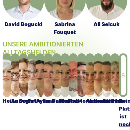
David Bogucki
Sabrina
Ali Selcuk
Fouquet
UNSERE AMBITIONIERTEN
ALLTAGSHELDEN
Heike
Annegret
Doris
Petra
Aylin
Isabella
Fabienne
Sabine
Ralf
Mona
Alexandra
Ilonka
Sabrina
Silvia
Dei
Plat
ist
noc