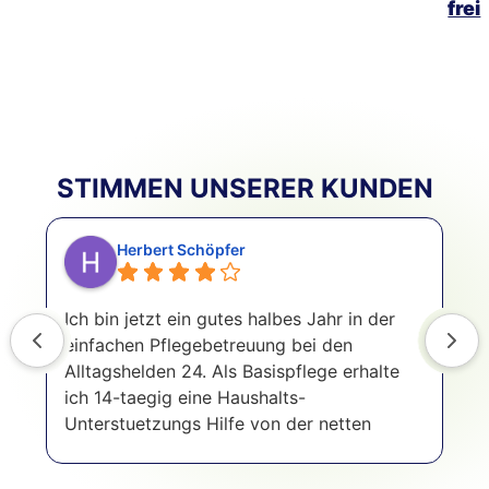
frei
STIMMEN UNSERER KUNDEN
Herbert Schöpfer
Ich bin jetzt ein gutes halbes Jahr in der
I
einfachen Pflegebetreuung bei den
u
Alltagshelden 24. Als Basispflege erhalte
Z
ich 14-taegig eine Haushalts-
m
Unterstuetzungs Hilfe von der netten
i
lebhaften Cathy, die auch eine positive
i
Abwechslung in den sonst langweiligen
u