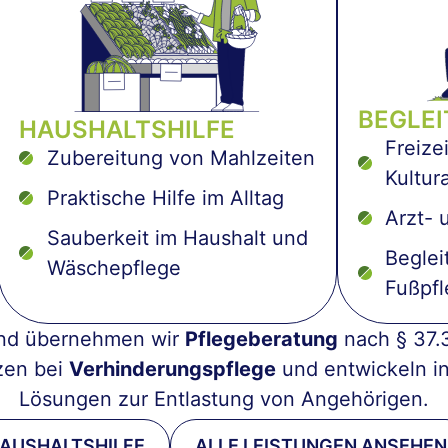
BEGLE
HAUSHALTSHILFE
Freize
Zubereitung von Mahlzeiten
Kultur
Praktische Hilfe im Alltag
Arzt- 
Sauberkeit im Haushalt und
Beglei
Wäschepflege
Fußpf
nd übernehmen wir
Pflegeberatung
nach § 37.
zen bei
Verhinderungspflege
und entwickeln in
Lösungen zur Entlastung von Angehörigen.
HAUSHALTSHILFE
ALLE LEISTUNGEN ANSEHEN