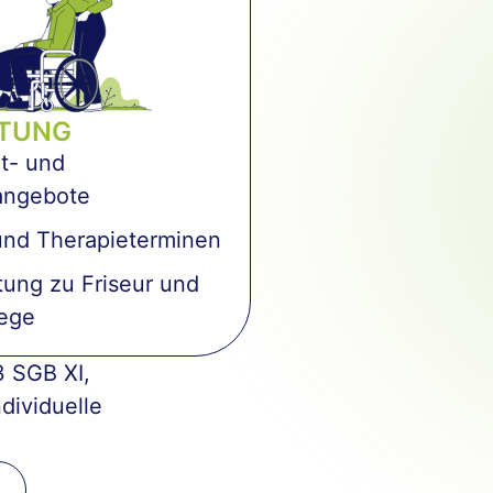
ITUNG
it- und
angebote
und Therapieterminen
tung zu Friseur und
lege
3 SGB XI,
dividuelle