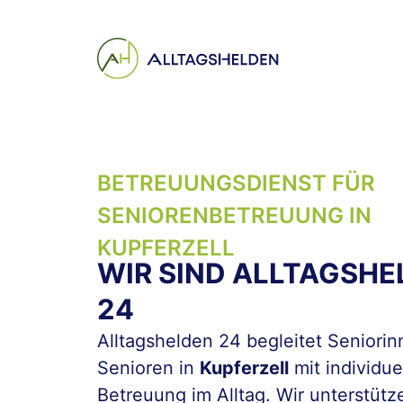
Inhalt
springen
BETREUUNGSDIENST FÜR
SENIOREN­BETREUUNG IN
KUPFERZELL
WIR SIND ALLTAGSHE
24
Alltagshelden 24 begleitet Seniori
Senioren in
Kupferzell
mit individue
Betreuung im Alltag. Wir unterstütz