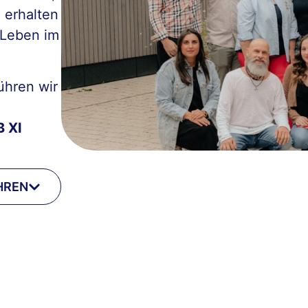
erhalten
 Leben im
ühren wir
B XI
HREN