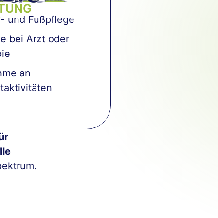
ITUNG
r- und Fußpflege
e bei Arzt oder
pie
ahme an
itaktivitäten
ür
lle
pektrum.