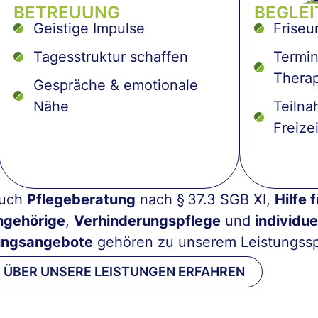
BETREUUNG
BEGLE
Geistige Impulse
Friseu
Tagesstruktur schaffen
Termin
Thera
Gespräche & emotionale
Nähe
Teiln
Freize
uch
Pflegeberatung
nach § 37.3 SGB XI,
Hilfe f
ngehörige
,
Verhinderungspflege
und
individue
ungsangebote
gehören zu unserem Leistungss
 ÜBER UNSERE LEISTUNGEN ERFAHREN