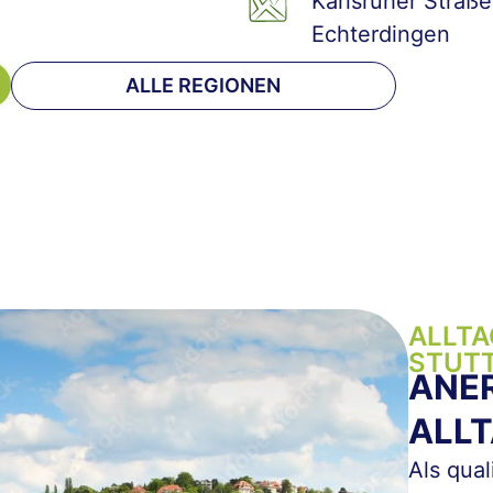
Karlsruher Straße
Echterdingen
ALLE REGIONEN
ALLTA
STUT
ANE
ALLT
Als qua