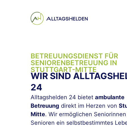
Inhalt
springen
BETREUUNGSDIENST FÜR
SENIOREN­BETREUUNG IN
STUTTGART-MITTE
WIR SIND ALLTAGSHE
24
Alltagshelden 24 bietet
ambulante
Betreuung
direkt im Herzen von
St
Mitte
. Wir ermöglichen Seniorinnen
Senioren ein selbstbestimmtes Leb