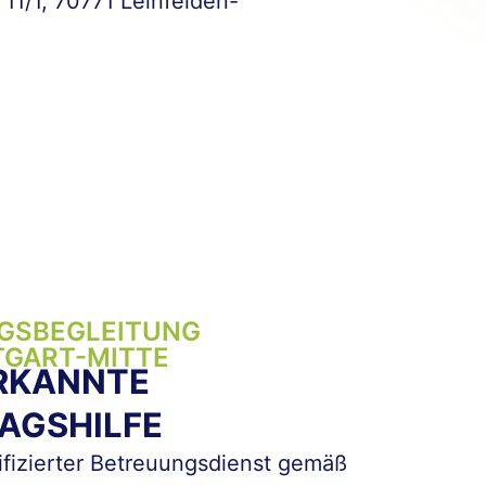
 11/1, 70771 Leinfelden-
GSBEGLEITUNG
TGART-MITTE
RKANNTE
AGSHILFE
lifizierter Betreuungsdienst gemäß