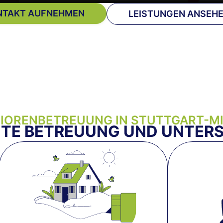
NTAKT AUFNEHMEN
LEISTUNGEN ANSEH
IORENBETREUUNG IN STUTTGART-M
TE BETREUUNG UND UNTER