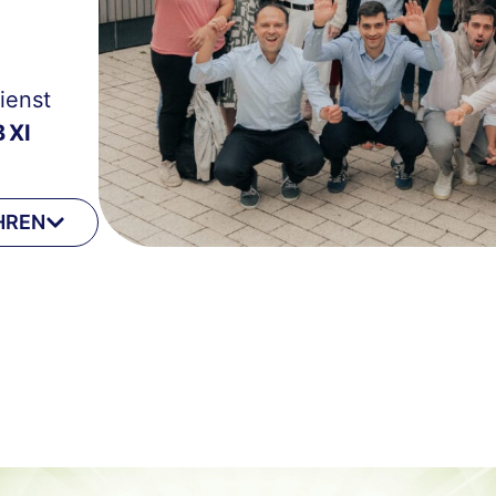
ienst
 XI
HREN