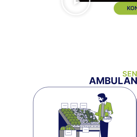
KO
SEN
AMBULAN