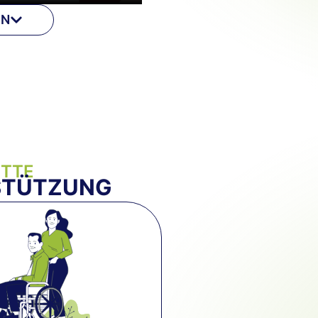
EN
ITTE
STÜTZUNG