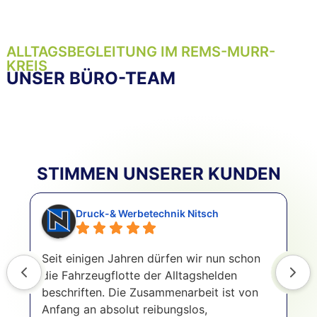
ALLTAGSBEGLEITUNG IM REMS-MURR-
KREIS
UNSER BÜRO-TEAM
STIMMEN UNSERER KUNDEN
Druck-& Werbetechnik Nitsch
Seit einigen Jahren dürfen wir nun schon
I
die Fahrzeugflotte der Alltagshelden
n
beschriften. Die Zusammenarbeit ist von
n
Anfang an absolut reibungslos,
m