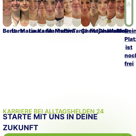
Berit
Lara
Maria
Laura
Karin
Marina
Martin
Ewa
Tanja
Christiane
Maja
Charlotte
Walther
Alex
Dei
Plat
ist
noc
frei
KARRIERE BEI ALLTAGSHELDEN 24
STARTE MIT UNS IN DEINE
ZUKUNFT