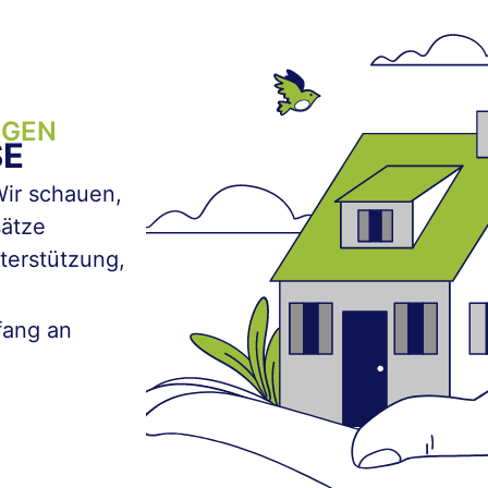
NGEN
SE
Wir schauen,
sätze
terstützung,
fang an