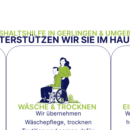
SHALTSHILFE IN GERLINGEN & UMGE
TERSTÜTZEN WIR SIE IM HA
WÄSCHE & TROCKNEN
E
Wir übernehmen
W
Wäschepflege, trocknen
h