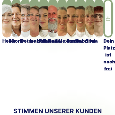
Heike
Doris
Petra
Isabella
Fabienne
Ralf
Alexandra
Ilonka
Sabrina
Silvia
Dein
Plat
ist
noc
frei
STIMMEN UNSERER KUNDEN